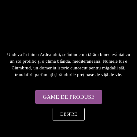
Undeva în inima Ardealului, se întinde un tărâm binecuvântat cu
un sol prolific și o climă blândă, mediteraneană. Numele lui e
Ciumbrud, un domeniu istoric cunoscut pentru migdalii săi,
trandafirii parfumați și rândurile prețioase de viță de vie.
GAME DE PRODUSE
DESPRE