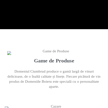
Game de Produse
Domeniul Ciumbrud produce o gamă largă de vinuri
delicioase, de o înaltă calitate și finețe. Fiecare picătură de vin
produs de Domeniile Boieru este specială cu o personalitate
aparte.